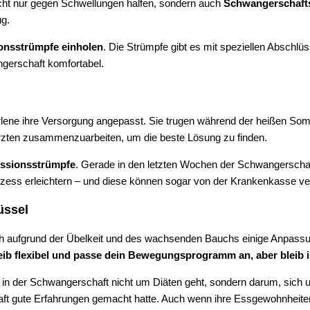
cht nur gegen Schwellungen halfen, sondern auch
Schwangerschafts
ug.
onsstrümpfe einholen
. Die Strümpfe gibt es mit speziellen Abschl
ngerschaft komfortabel.
arlene ihre Versorgung angepasst. Sie trugen während der heißen 
 Ärzten zusammenzuarbeiten, um die beste Lösung zu finden.
essionsstrümpfe
. Gerade in den letzten Wochen der Schwangerscha
rozess erleichtern – und diese können sogar von der Krankenkasse v
üssel
och aufgrund der Übelkeit und des wachsenden Bauchs einige Anpass
eib flexibel und passe dein Bewegungsprogramm an, aber bleib
 in der Schwangerschaft nicht um Diäten geht, sondern darum, sich 
haft gute Erfahrungen gemacht hatte. Auch wenn ihre Essgewohnheite